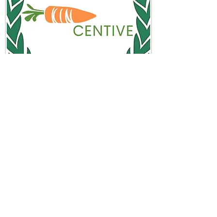
KINcentivo
Programa
Aprende más