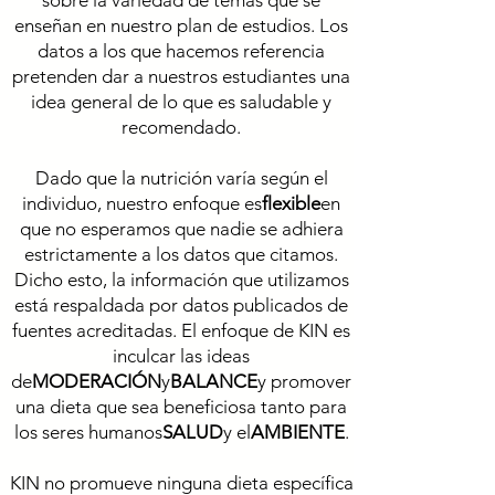
sobre la variedad de temas que se
enseñan en nuestro plan de estudios. Los
datos a los que hacemos referencia
pretenden dar a nuestros estudiantes una
idea general de lo que es saludable y
recomendado.
Dado que la nutrición varía según el
individuo, nuestro enfoque es
flexible
en
que no esperamos que nadie se adhiera
estrictamente a los datos que citamos.
Dicho esto, la información que utilizamos
está respaldada por datos publicados de
fuentes acreditadas. El enfoque de KIN es
inculcar las ideas
de
MODERACIÓN
y
BALANCE
y promover
una dieta que sea beneficiosa tanto para
los seres humanos
SALUD
y el
AMBIENTE
.
KIN no promueve ninguna dieta específica